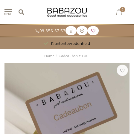
0
MENU
09 356 67 57
Klantentevredenheid
Home
/
Cadeaubon €100