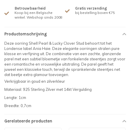
Betrouwbaarheid
Gratis verzending
Koop bij een Belgische
bij bestelling boven €75
winkel. Webshop sinds 2008
Productomschrijving
Deze oorring Shell Pearl & Lucky Clover Stud behoort tot het
Londense label Ania Haie. Deze elegante oorringen stralen pure
klasse en verfijning uit. De combinatie van een zachte, glanzende
parel met een subtiel bloemetje van fonkelende steentjes zorgt voor
een romantische en vrouwelijke uitstraling. De parel geeft het
juweel een klassieke touch, terwijl de sprankelende steentjes net
dat beetje extra glamour toevoegen.
Verkrijgbaar in goud en zilverkleur
Materiaal: 925 Sterling Zilver met 14kt Vergulding
Lengte: 1cm
Breedte: 0,7cm
Gerelateerde producten