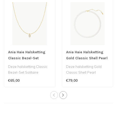
Ania Haie Halsketting
Ania Haie Halsketting
Classic Bezel-Set
Gold Classic Shell Pearl
Solitaire
Beaded
Deze halsketting Classic
Deze halsketting Gold
Bezel-Set Solitaire
Classic Shell Pearl
behoort tot het Londense
Beaded behoort tot het
€65,00
€79,00
label Ania..
Londense label ..