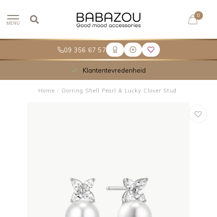
0
MENU
09 356 67 57
Klantentevredenheid
Home
/
Oorring Shell Pearl & Lucky Clover Stud