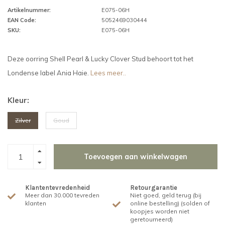
Artikelnummer:
E075-06H
EAN Code:
5052469030444
SKU:
E075-06H
Deze oorring Shell Pearl & Lucky Clover Stud behoort tot het
Londense label Ania Haie.
Lees meer..
Kleur:
Zilver
Goud
Toevoegen aan winkelwagen
Klantentevredenheid
Retourgarantie
Meer dan 30.000 tevreden
Niet goed, geld terug (bij
klanten
online bestelling) (solden of
koopjes worden niet
geretourneerd)