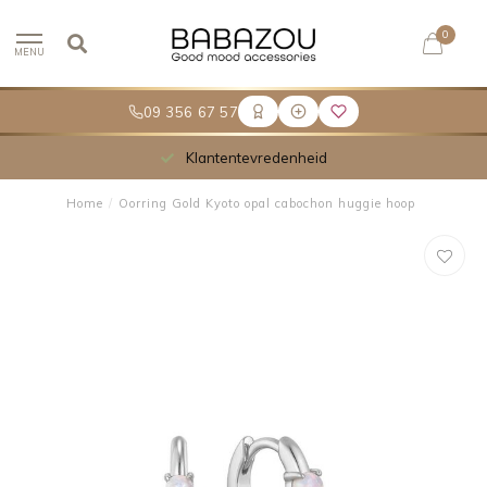
0
MENU
09 356 67 57
Klantentevredenheid
Home
/
Oorring Gold Kyoto opal cabochon huggie hoop