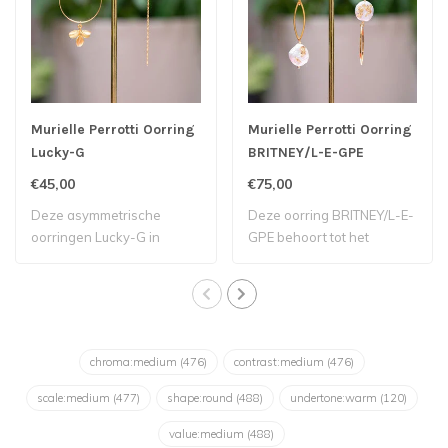
Murielle Perrotti Oorring
Murielle Perrotti Oorring
Lucky-G
BRITNEY/L-E-GPE
€45,00
€75,00
Deze asymmetrische
Deze oorring BRITNEY/L-E-
oorringen Lucky-G in
GPE behoort tot het
goudkleur zijn van ..
Belgische label..
chroma:medium
(476)
contrast:medium
(476)
scale:medium
(477)
shape:round
(488)
undertone:warm
(120)
value:medium
(488)