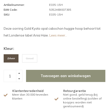
Artikelnummer:
E035-15H
EAN Code:
5052469007385
SKU:
E035-15H
Deze oorring Gold Kyoto opal cabochon huggie hoop behoort tot
het Londense label Ania Haie.
Lees meer..
Kleur:
Zilver
Goud
Toevoegen aan winkelwagen
Klantentevredenheid
Retourgarantie
Meer dan 30.000 tevreden
Niet goed, geld terug (bij
klanten
online bestelling) (solden of
koopjes worden niet
geretourneerd)