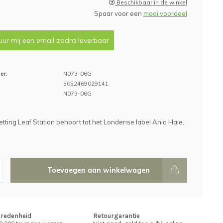
Beschikbaar in de winkel
Spaar voor een
mooi voordeel
uur mij een email zodra leverbaar
er:
N073-06G
5052469029141
N073-06G
tting Leaf Station behoort tot het Londense label Ania Haie.
Toevoegen aan winkelwagen
vredenheid
Retourgarantie