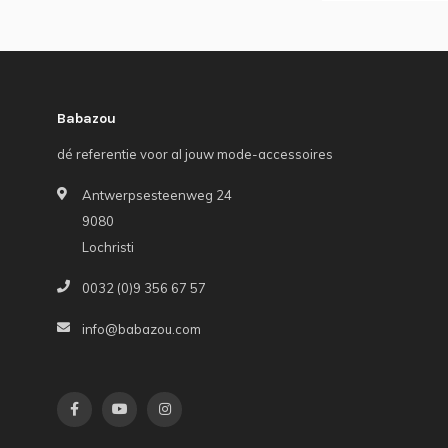
Babazou
dé referentie voor al jouw mode-accessoires
Antwerpsesteenweg 24
9080
Lochristi
0032 (0)9 356 67 57
info@babazou.com