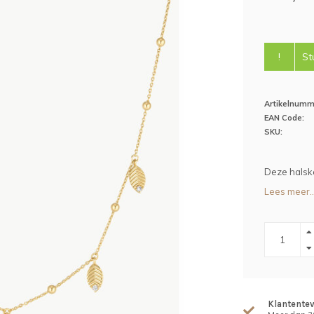
!
St
Artikelnumm
EAN Code:
SKU:
Deze halske
Lees meer..
Klantente