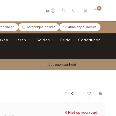
0
NL
voordelen
Oorgaatjes prikken
Bridal style-advies
rken
Heren
Solden
Bridal
Cadeaubon
betrouwbaarheid
Niet op voorraad
Incl. btw