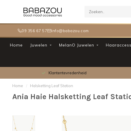
09 356 67 57
info@babazou.com
Home
Juwelen
MelanO Juwelen
Haaraccess
Klantentevredenheid
Home
/
Halsketting Leaf Station
Ania Haie Halsketting Leaf Stati