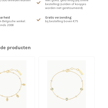
.000 tevreden klanten
Niet goed, geld terug (bij online
bestelling) (solden of koopjes
worden niet geretourneerd)
arheid
Gratis verzending
n Belgische winkel.
bij bestelling boven €75
inds 2008
rde producten