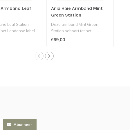
e Armband Leaf
Ania Haie Armband Mint
Ani
Green Station
Cla
nd Leaf Station
Deze armband Mint Green
Dez
 het Londense label
Station behoort tot het
Set 
Londense label Ania Haie...
Lond
€69,00
€55
Abonneer