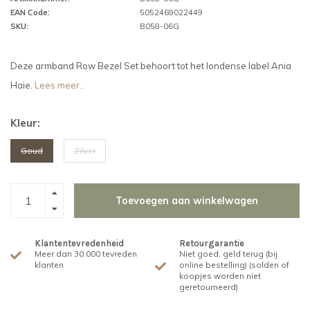
EAN Code:
5052469022449
SKU:
B058-06G
Deze armband Row Bezel Set behoort tot het londense label Ania
Haie.
Lees meer..
Kleur:
Goud
Zilver
Toevoegen aan winkelwagen
Klantentevredenheid
Retourgarantie
Meer dan 30.000 tevreden
Niet goed, geld terug (bij
klanten
online bestelling) (solden of
koopjes worden niet
geretourneerd)