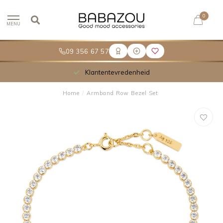
0
MENU
09 356 67 57
Klantentevredenheid
Home
/
Armband Row Bezel Set