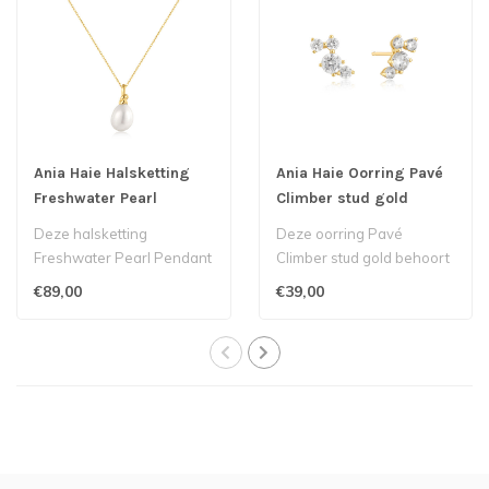
Ania Haie Halsketting
Ania Haie Oorring Pavé
Freshwater Pearl
Climber stud gold
Pendant
Deze halsketting
Deze oorring Pavé
Freshwater Pearl Pendant
Climber stud gold behoort
behoort tot het Londense
tot het Londense label
€89,00
€39,00
label Ania Ha..
Ania Haie...