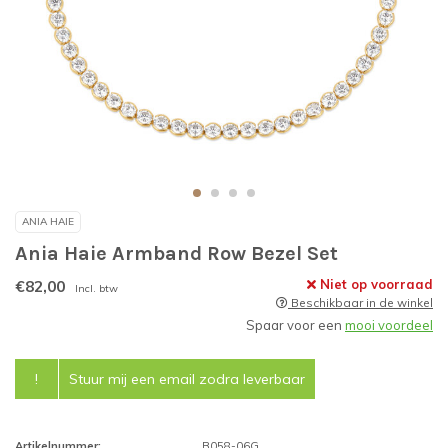
ANIA HAIE
Ania Haie Armband Row Bezel Set
€82,00
Niet op voorraad
Incl. btw
Beschikbaar in de winkel
Spaar voor een
mooi voordeel
!
Stuur mij een email zodra leverbaar
Artikelnummer:
B058-06G