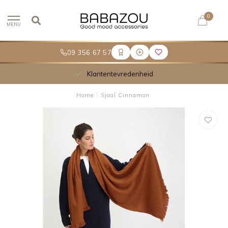
0
MENU
09 356 67 57
Klantentevredenheid
Home
/
Sjaal Cinnamon