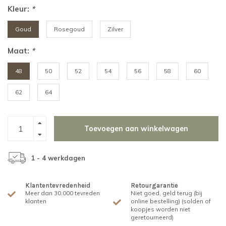
Kleur:
*
Goud
Rosegoud
Zilver
Maat:
*
48
50
52
54
56
58
60
62
64
Toevoegen aan winkelwagen
1 - 4 werkdagen
Klantentevredenheid
Retourgarantie
Meer dan 30.000 tevreden
Niet goed, geld terug (bij
klanten
online bestelling) (solden of
koopjes worden niet
geretourneerd)