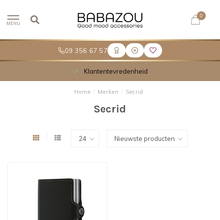
0
MENU
09 356 67 57
Klantentevredenheid
Home
/
Merken
/
Secrid
Secrid