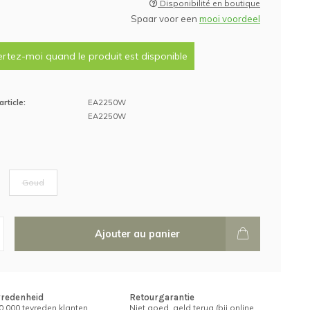
Disponibilité en boutique
Spaar voor een
mooi voordeel
ertez-moi quand le produit est disponible
rticle:
EA2250W
EA2250W
Goud
Ajouter au panier
vredenheid
Retourgarantie
.000 tevreden klanten
Niet goed, geld terug (bij online