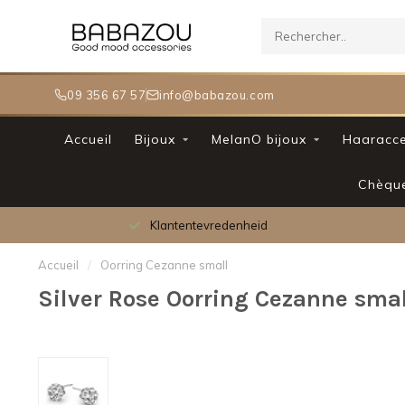
09 356 67 57
info@babazou.com
Accueil
Bijoux
MelanO bijoux
Haaracce
Chèqu
Klantentevredenheid
Accueil
/
Oorring Cezanne small
Silver Rose Oorring Cezanne smal