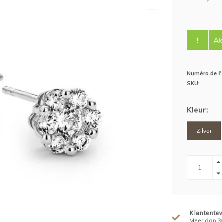
!
Al
Numéro de l'a
SKU:
Kleur:
Zilver
Klantente
Meer dan 30