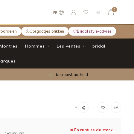
0
FR
voordelen
Oorgaatjes prikken
Bridal style-advies
Montres
Hommes
Les ventes
bridal
arques
betrouwbaarheid
En rupture de stock
Taxes incluses