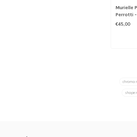
Murielle P
Perrotti 
€45,00
chroma
shape: