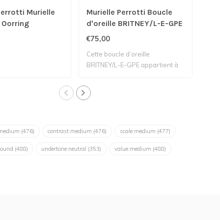
errotti Murielle
Murielle Perrotti Boucle
Mur
- Oorring
d'oreille BRITNEY/L-E-GPE
Lib
€75,00
€55
Cette boucle d’oreille
BRITNEY/L-E-GPE appartient à
la marqu..
:medium
(476)
contrast:medium
(476)
scale:medium
(477)
round
(488)
undertone:neutral
(353)
value:medium
(488)