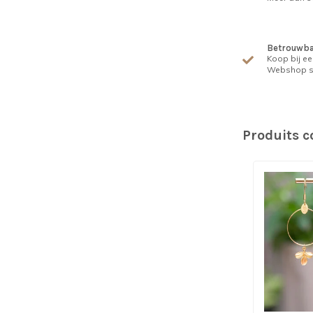
Betrouwba
Koop bij ee
Webshop s
Produits 