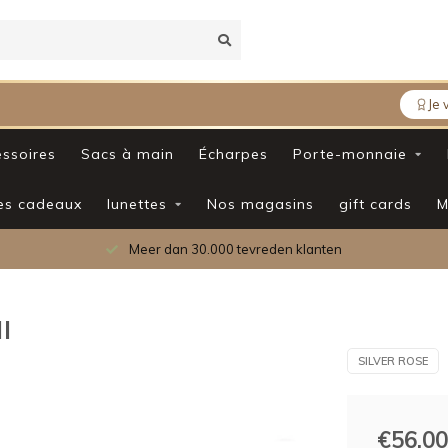
Je 
ssoires
Sacs à main
Écharpes
Porte-monnaie
es cadeaux
lunettes
Nos magasins
gift cards
M
Meer dan 30.000 tevreden klanten
l
SILVER ROSE
€56,00