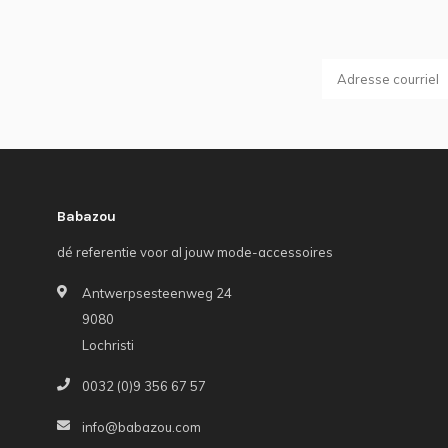
Babazou
dé referentie voor al jouw mode-accessoires
Antwerpsesteenweg 24
9080
Lochristi
0032 (0)9 356 67 57
info@babazou.com