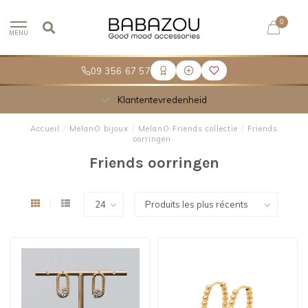
0
MENU
09 356 67 57
Meer dan 30.000 tevreden klanten
Accueil
/
MelanO bijoux
/
MelanO Friends collectie
/
Friends
oorringen
Friends oorringen