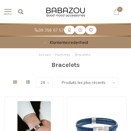
0
MENU
09 356 67 57
Meer dan 30.000 tevreden klanten
Accueil
/
Hommes
/
Bracelets
Bracelets