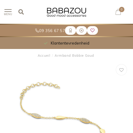
0
MENU
09 356 67 57
Klantentevredenheid
Accueil
/
Armband Bobbie Goud