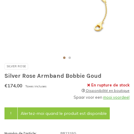
SILVER ROSE
Silver Rose Armband Bobbie Goud
€174,00
En rupture de stock
Taxes incluses
Disponibilité en boutique
Spaar voor een
mooi voordeel
!
Alertez-moi quand le produit est disponible
Numéro de l'article:
BR2318G