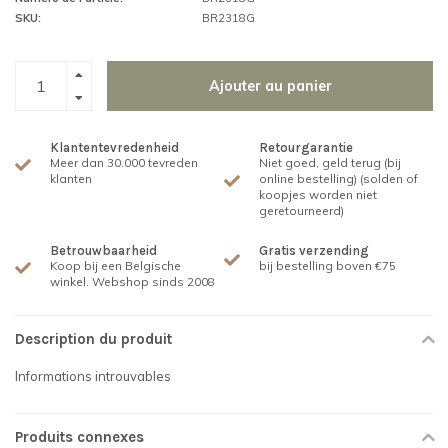
SKU:
BR2318G
Ajouter au panier
Klantentevredenheid
Retourgarantie
Meer dan 30.000 tevreden
Niet goed, geld terug (bij
klanten
online bestelling) (solden of
koopjes worden niet
geretourneerd)
Betrouwbaarheid
Gratis verzending
Koop bij een Belgische
bij bestelling boven €75
winkel. Webshop sinds 2008
Description du produit
Informations introuvables
Produits connexes