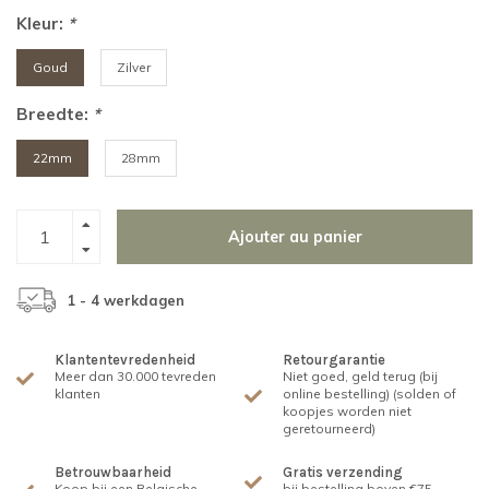
Kleur:
*
Goud
Zilver
Breedte:
*
22mm
28mm
Ajouter au panier
1 - 4 werkdagen
Klantentevredenheid
Retourgarantie
Meer dan 30.000 tevreden
Niet goed, geld terug (bij
klanten
online bestelling) (solden of
koopjes worden niet
geretourneerd)
Betrouwbaarheid
Gratis verzending
Koop bij een Belgische
bij bestelling boven €75