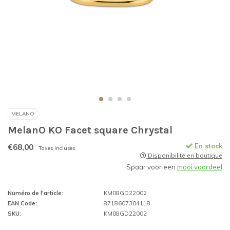
MELANO
MelanO KO Facet square Chrystal
€68,00
En stock
Taxes incluses
Disponibilité en boutique
Spaar voor een
mooi voordeel
Numéro de l'article:
KM08GD22002
EAN Code:
8718607304118
SKU:
KM08GD22002