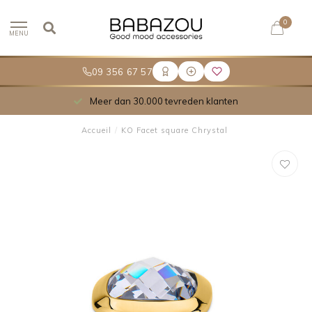
0
MENU
09 356 67 57
Meer dan 30.000 tevreden klanten
Accueil
/
KO Facet square Chrystal