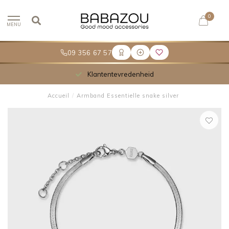
0
MENU
09 356 67 57
Klantentevredenheid
Accueil
/
Armband Essentielle snake silver