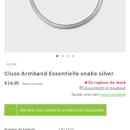
CLUSE
Cluse Armband Essentielle snake silver
€24,95
En rupture de stock
Taxes incluses
Disponibilité en boutique
Spaar voor een
mooi voordeel
!
Alertez-moi quand le produit est disponible
Numéro de l'article:
CB13310