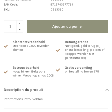
EAN Code:
8719743377714
SKU:
CB13310
Ajouter au panier
Klantentevredenheid
Retourgarantie
Meer dan 30.000 tevreden
Niet goed, geld terug (bij
klanten
online bestelling) (solden of
koopjes worden niet
geretourneerd)
Betrouwbaarheid
Gratis verzending
Koop bij een Belgische
bij bestelling boven €75
winkel. Webshop sinds 2008
Description du produit
Informations introuvables