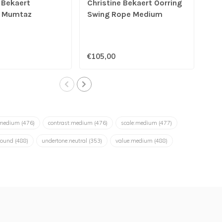
 Bekaert
Christine Bekaert Oorring
Chr
 Mumtaz
Swing Rope Medium
Swi
€105,00
€11
:medium
(476)
contrast:medium
(476)
scale:medium
(477)
round
(488)
undertone:neutral
(353)
value:medium
(488)