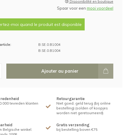
Disponibilité en boutique
Spaar voor een
mooi voordeel
ertez-moi quand le produit est disponible
rticle:
B.SE.0.B1004
B.SE.0.B1004
Ajouter au panier
vredenheid
Retourgarantie
.000 tevreden klanten
Niet goed, geld terug (bij online
bestelling) (solden of koopjes
worden niet geretourneerd)
arheid
Gratis verzending
n Belgische winkel.
bij bestelling boven €75
inds 2008