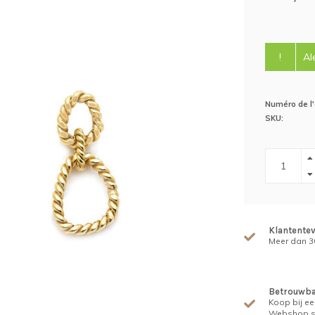
!
Al
Numéro de l'a
SKU:
Klantente
Meer dan 30
Betrouwba
Koop bij ee
Webshop s