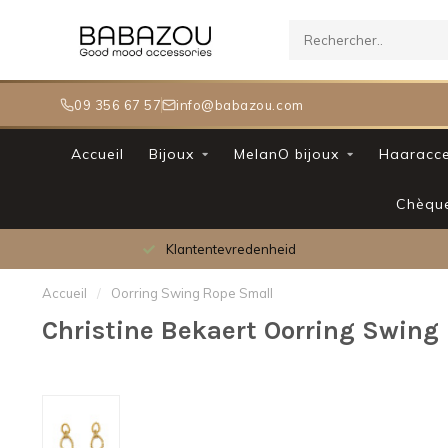
09 356 67 57
info@babazou.com
Accueil
Bijoux
MelanO bijoux
Haaracce
Chèqu
Klantentevredenheid
Accueil
/
Oorring Swing Rope Small
Christine Bekaert Oorring Swing