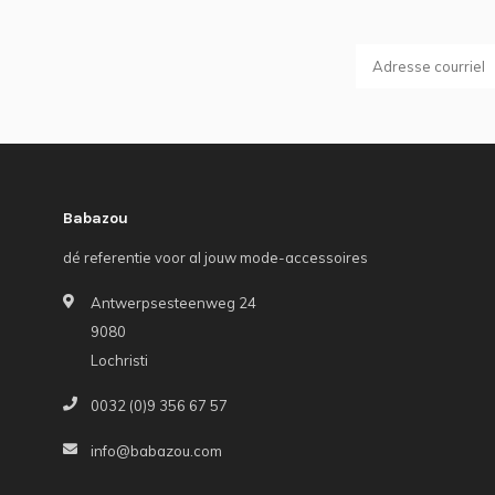
Babazou
dé referentie voor al jouw mode-accessoires
Antwerpsesteenweg 24
9080
Lochristi
0032 (0)9 356 67 57
info@babazou.com