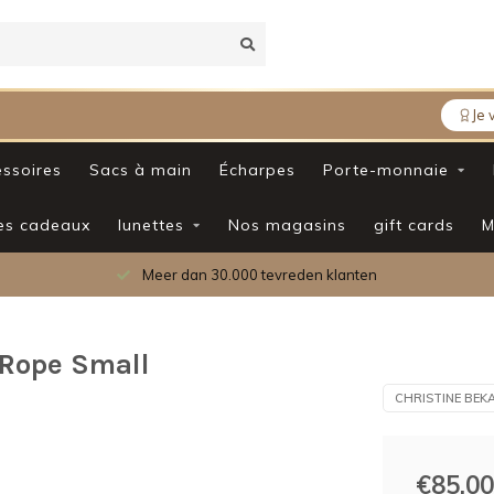
Je 
ssoires
Sacs à main
Écharpes
Porte-monnaie
es cadeaux
lunettes
Nos magasins
gift cards
M
Meer dan 30.000 tevreden klanten
 Rope Small
CHRISTINE BEK
€85,00