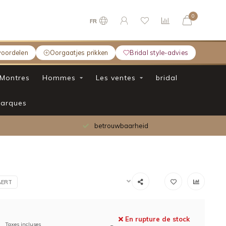
0
FR
voordelen
Oorgaatjes prikken
Bridal style-advies
Montres
Hommes
Les ventes
bridal
arques
betrouwbaarheid
AERT
En rupture de stock
Taxes incluses