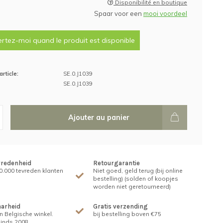
Disponibilité en boutique
Spaar voor een
mooi voordeel
ertez-moi quand le produit est disponible
rticle:
SE.0.J1039
SE.0.J1039
Ajouter au panier
vredenheid
Retourgarantie
.000 tevreden klanten
Niet goed, geld terug (bij online
bestelling) (solden of koopjes
worden niet geretourneerd)
arheid
Gratis verzending
n Belgische winkel.
bij bestelling boven €75
inds 2008