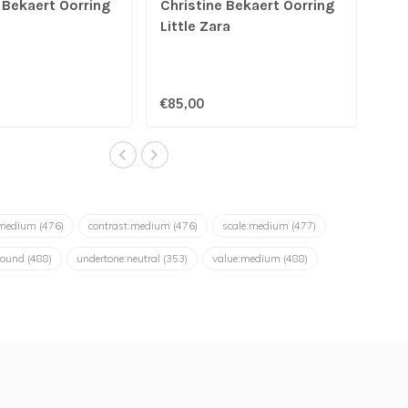
 Bekaert Oorring
Christine Bekaert Oorring
Little Zara
€85,00
:medium
(476)
contrast:medium
(476)
scale:medium
(477)
round
(488)
undertone:neutral
(353)
value:medium
(488)