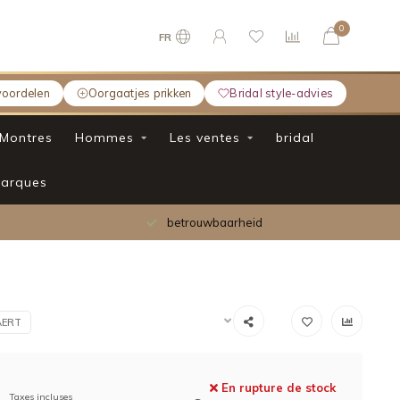
0
FR
voordelen
Oorgaatjes prikken
Bridal style-advies
Montres
Hommes
Les ventes
bridal
arques
betrouwbaarheid
AERT
En rupture de stock
Taxes incluses