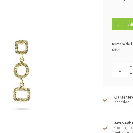
!
Al
Numéro de l'a
SKU:
Klantente
Meer dan 30
Betrouwba
Koop bij ee
Webshop s