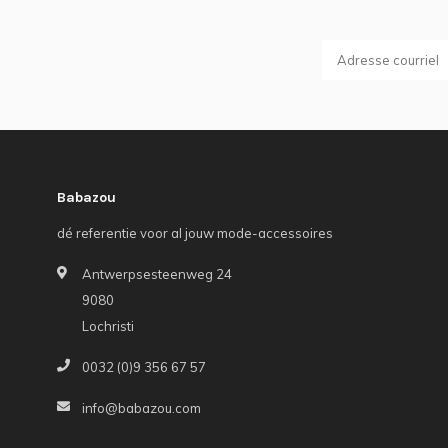
Babazou
dé referentie voor al jouw mode-accessoires
Antwerpsesteenweg 24
9080
Lochristi
0032 (0)9 356 67 57
info@babazou.com