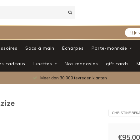
Je 
ssoires
Sacs à main
Écharpes
Porte-monnaie
es cadeaux
lunettes
Nos magasins
gift cards
M
Meer dan 30.000 tevreden klanten
Azize
CHRISTINE BEK
€95,00